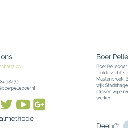
 ons
Boer Pell
ontact op
Boer Pelleboer 
s
"PolderZicht" s
Mastenbroek. Bo
48508472
wijk Stadshagen
@boerpelleboer.nl
streven wij er
werken.
almethode
Deel