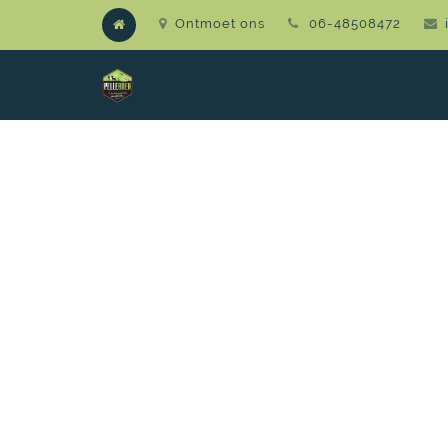
Ontmoet ons
06-48508472