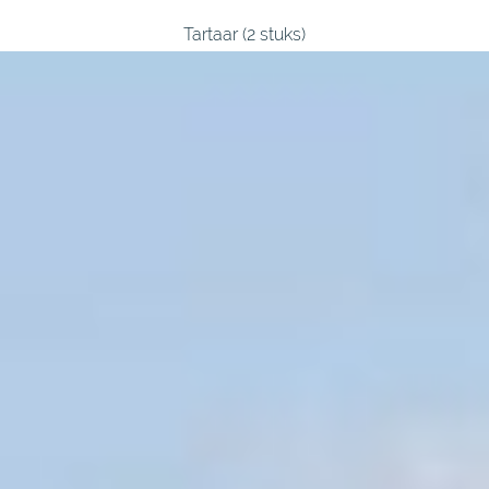
Tartaar (2 stuks)
Runderworstjes (2 stuks)
Biefpuntjes (2 porties)
Entrecote (2 stuks)
Rollade (voor ca 6 porties)
Riblap ( voor ca 4 porties)
Ribeye (voor ca 4 porties)
Rundergehakt (voor ca 8 porties)
Hacheevlees (voor ca 2 porties)
Schenkel (voor ca 2 porties)
Soepvlees (voor ca 6 porties) - poulet/gehakt, mergpijp,
schenkel