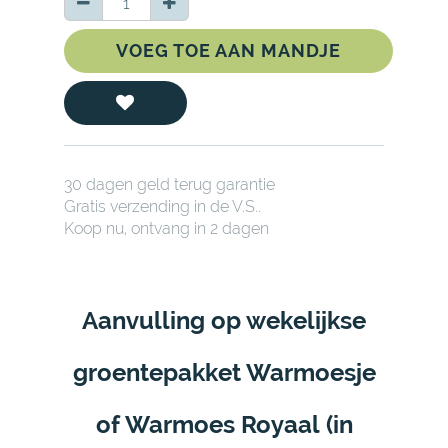
VOEG TOE AAN MANDJE
30 dagen geld terug garantie
Gratis verzending in de V.S..
Koop nu, ontvang in 2 dagen
Aanvulling op wekelijkse
groentepakket Warmoesje
of Warmoes Royaal
(in