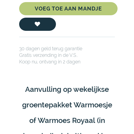
VOEG TOE AAN MANDJE
30 dagen geld terug garantie
Gratis verzending in de V.S..
Koop nu, ontvang in 2 dagen
Aanvulling op wekelijkse
groentepakket Warmoesje
of Warmoes Royaal
(in