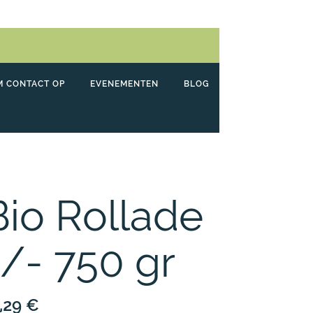
M CONTACT OP
EVENEMENTEN
BLOG
Bio Rollade
+/- 750 gr
,29
€