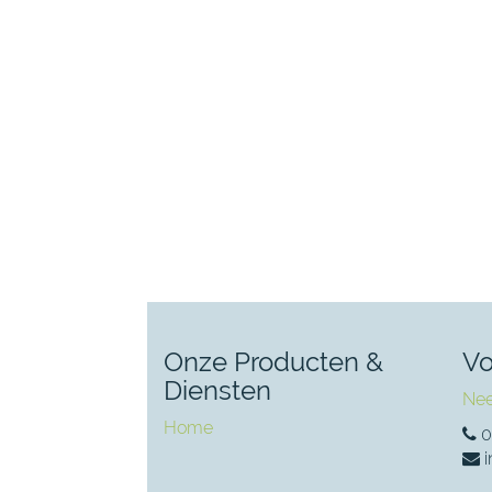
Onze Producten &
Vo
Diensten
Nee
Home
0
i