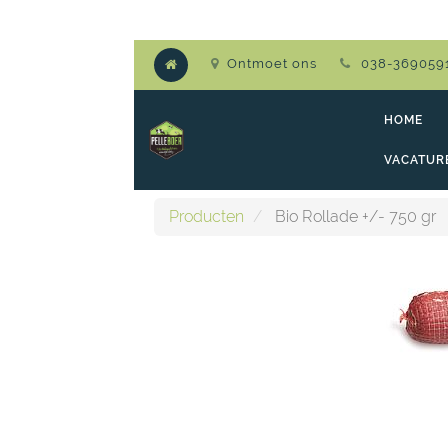
Ontmoet ons
038-369059
HOME
VACATUR
Producten
Bio Rollade +/- 750 gr