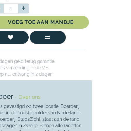
VOEG TOE AAN MANDJE
dagen geld terug garantie
tis verzending in de V.S..
p nu, ontvang in 2 dagen
boer
-
Over ons
is gevestigd op twee locatie. Boerderij
taat in de oudste polder van Nederland,
erderij "StadsZicht" staat aan de rand
dshagen in Zwolle. Binnen alle facetten