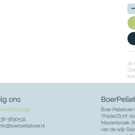
30 
Gra
Koo
lg ons
BoerPelle
m contact op
Boer Pelleboer 
"PolderZicht" s
38-3690591
Mastenbroek. Bo
nfo@boerpelleboer.nl
van de wijk Sta