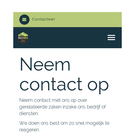
Contacteer
T
o
g
g
Neem
l
e
n
contact op
a
v
i
g
Neem contact met ons op over
a
t
gerelateerde zaken inzake ons bedrijf of
i
diensten.
o
We doen ons best om zo snel mogelijk te
n
reageren.