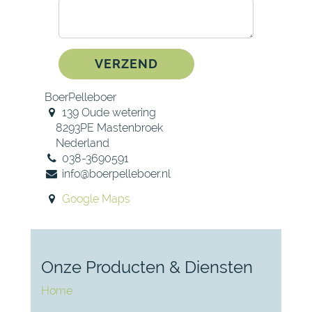
VERZEND
BoerPelleboer
139 Oude wetering
8293PE Mastenbroek
Nederland
038-3690591
info@boerpelleboer.nl
Google Maps
Onze Producten & Diensten
Home