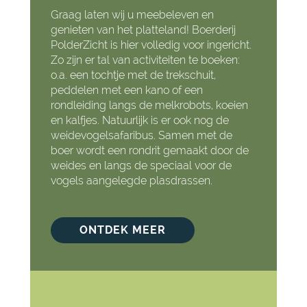
Graag laten wij u meebeleven en
genieten van het platteland! Boerderij
PolderZicht is hier volledig voor ingericht.
Zo zijn er tal van activiteiten te boeken:
o.a. een tochtje met de trekschuit,
peddelen met een kano of een
rondleiding langs de melkrobots, koeien
en kalfjes. Natuurlijk is er ook nog de
weidevogelsafaribus. Samen met de
boer wordt een rondrit gemaakt door de
weides en langs de speciaal voor de
vogels aangelegde plasdrassen.
ONTDEK MEER